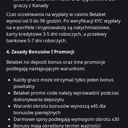
graczy z Kanady
Czas oczekiwania na wypłaty w casino Belabet
wynosi od 0 do 96 godzin. Po weryfikacji KYC wypłaty
na e-portfele i kryptowaluty są natychmiastowe,
karty kredytowe 3-5 dni roboczych, a przelewy
bankowe 5-7 dni roboczych.
4. Zasady Bonusów I Promocji
Belabet no deposit bonus oraz inne promocje
podlegają następującym warunkom:
Każdy gracz może otrzymać tylko jeden bonus
powitalny
Belabet promo code należy wprowadzić podczas
dokonywania depozytu
Warunki obrotu bonusów wynoszą x45 dla
bonusów pieniężnych
Darmowe spiny podlegają wymogom obrotu x30
Bonusy mają określony termin ważności