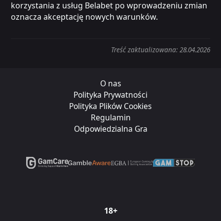
korzystania z usług Belabet po wprowadzeniu zmian
oznacza akceptację nowych warunków.
Treść zaktualizowana: 28.04.2026
O nas
Polityka Prywatności
Polityka Plików Cookies
Regulamin
Odpowiedzialna Gra
18+