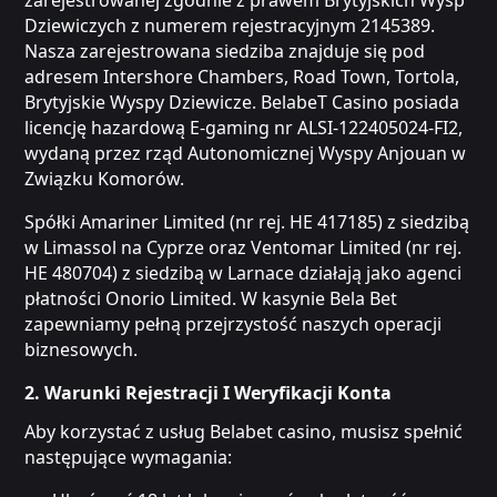
Dziewiczych z numerem rejestracyjnym 2145389.
Nasza zarejestrowana siedziba znajduje się pod
adresem Intershore Chambers, Road Town, Tortola,
Brytyjskie Wyspy Dziewicze. BelabeT Casino posiada
licencję hazardową E-gaming nr ALSI-122405024-FI2,
wydaną przez rząd Autonomicznej Wyspy Anjouan w
Związku Komorów.
Spółki Amariner Limited (nr rej. HE 417185) z siedzibą
w Limassol na Cyprze oraz Ventomar Limited (nr rej.
HE 480704) z siedzibą w Larnace działają jako agenci
płatności Onorio Limited. W kasynie Bela Bet
zapewniamy pełną przejrzystość naszych operacji
biznesowych.
2. Warunki Rejestracji I Weryfikacji Konta
Aby korzystać z usług Belabet casino, musisz spełnić
następujące wymagania: