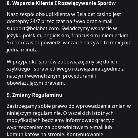
8. Wsparcie Klienta I Rozwiązywanie Sporów
Nasz zespół obsługi klienta w Bela bet casino jest
dostępny 24/7 przez czat na żywo oraz e-mail
support@belabet.com
. Świadczymy wsparcie w
języku polskim, angielskim, francuskim i niemieckim.
Średni czas odpowiedzi w czacie na żywo to mniej niż
jedna minuta.
W przypadku sporów zobowiązujemy się do ich
szybkiego i sprawiedliwego rozwiązania zgodnie z
naszymi wewnętrznymi procedurami i
obowiązującym prawem.
9. Zmiany Regulaminu
Zastrzegamy sobie prawo do wprowadzania zmian w
niniejszym regulaminie. O wszelkich istotnych
modyfikacjach będziemy informować graczy z
wyprzedzeniem za pośrednictwem e-mail lub
komunikatów na stronie. Kontynuowanie