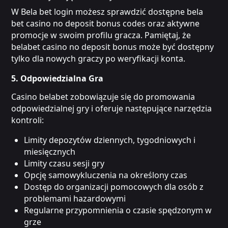
W Bela bet login możesz sprawdzić dostępne bela
bet casino no deposit bonus codes oraz aktywne
promocje w swoim profilu gracza. Pamiętaj, że
belabet casino no deposit bonus może być dostępny
tylko dla nowych graczy po weryfikacji konta.
5. Odpowiedzialna Gra
Casino belabet zobowiązuje się do promowania
odpowiedzialnej gry i oferuje następujące narzędzia
kontroli:
Limity depozytów dziennych, tygodniowych i
miesięcznych
Limity czasu sesji gry
Opcję samowykluczenia na określony czas
Dostęp do organizacji pomocowych dla osób z
problemami hazardowymi
Regularne przypomnienia o czasie spędzonym w
grze