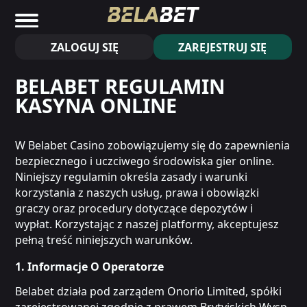
ZALOGUJ SIĘ
ZAREJESTRUJ SIĘ
BELABET REGULAMIN
KASYNA ONLINE
W Belabet Casino zobowiązujemy się do zapewnienia
bezpiecznego i uczciwego środowiska gier online.
Niniejszy regulamin określa zasady i warunki
korzystania z naszych usług, prawa i obowiązki
graczy oraz procedury dotyczące depozytów i
wypłat. Korzystając z naszej platformy, akceptujesz
pełną treść niniejszych warunków.
1. Informacje O Operatorze
Belabet działa pod zarządem Onorio Limited, spółki
zarejestrowanej zgodnie z prawem Brytyjskich Wysp